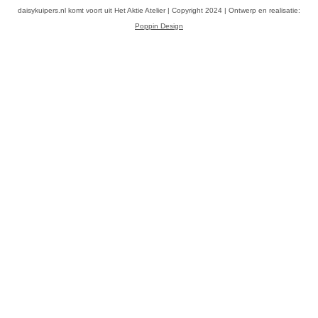
daisykuipers.nl komt voort uit Het Aktie Atelier | Copyright 2024 | Ontwerp en realisatie:
Poppin Design